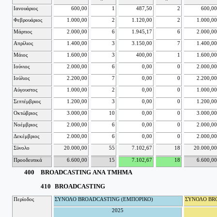
Ιανουάριος
600,00
1
487,50
2
600,00
Φεβρουάριος
1.000,00
2
1.120,00
2
1.000,00
Μάρτιος
2.000,00
6
1.945,17
6
2.000,00
Απρίλιος
1.400,00
3
3.150,00
7
1.400,00
Μάιος
1.600,00
3
400,00
1
1.600,00
Ιούνιος
2.000,00
6
0,00
0
2.000,00
Ιούλιος
2.200,00
7
0,00
0
2.200,00
Αύγουστος
1.000,00
2
0,00
0
1.000,00
Σεπτέμβριος
1.200,00
3
0,00
0
1.200,00
Οκτώβριος
3.000,00
10
0,00
0
3.000,00
Νοέμβριος
2.000,00
6
0,00
0
2.000,00
Δεκέμβριος
2.000,00
6
0,00
0
2.000,00
Σύνολο
20.000,00
55
7.102,67
18
20.000,00
Προοδευτικά
6.600,00
15
7.102,67
18
6.600,00
400
BROADCASTING ΑΝΑ ΤΜΗΜΑ
410
BROADCASTING
Περίοδος
ΣΥΝΟΛΟ BROADCASTING (ΕΜΠΟΡΙΚΟ)
ΣΥΝΟΛΟ BR
2025