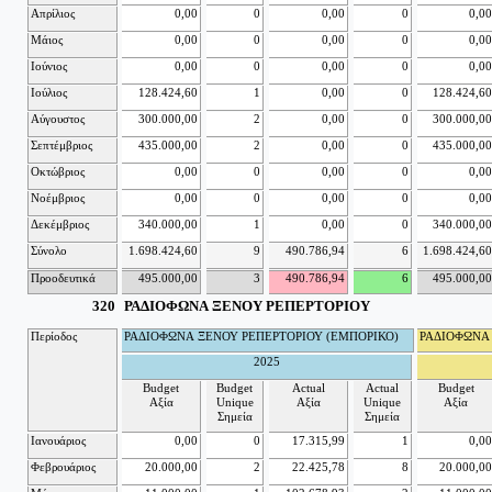
Απρίλιος
0,00
0
0,00
0
0,00
Μάιος
0,00
0
0,00
0
0,00
Ιούνιος
0,00
0
0,00
0
0,00
Ιούλιος
128.424,60
1
0,00
0
128.424,60
Αύγουστος
300.000,00
2
0,00
0
300.000,00
Σεπτέμβριος
435.000,00
2
0,00
0
435.000,00
Οκτώβριος
0,00
0
0,00
0
0,00
Νοέμβριος
0,00
0
0,00
0
0,00
Δεκέμβριος
340.000,00
1
0,00
0
340.000,00
Σύνολο
1.698.424,60
9
490.786,94
6
1.698.424,60
Προοδευτικά
495.000,00
3
490.786,94
6
495.000,00
320
ΡΑΔΙΟΦΩΝΑ ΞΕΝΟΥ ΡΕΠΕΡΤΟΡΙΟΥ
Περίοδος
ΡΑΔΙΟΦΩΝΑ ΞΕΝΟΥ ΡΕΠΕΡΤΟΡΙΟΥ (ΕΜΠΟΡΙΚΟ)
ΡΑΔΙΟΦΩΝΑ 
2025
Budget
Budget
Actual
Actual
Budget
Αξία
Unique
Αξία
Unique
Αξία
Σημεία
Σημεία
Ιανουάριος
0,00
0
17.315,99
1
0,00
Φεβρουάριος
20.000,00
2
22.425,78
8
20.000,00