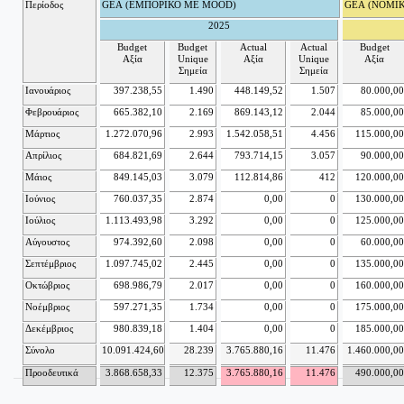
Περίοδος
GEA (ΕΜΠΟΡΙΚΟ ME ΜΟΟD)
GEA (ΝΟΜΙΚ
2025
Budget
Budget
Actual
Actual
Budget
Αξία
Unique
Αξία
Unique
Αξία
Σημεία
Σημεία
Ιανουάριος
397.238,55
1.490
448.149,52
1.507
80.000,00
Φεβρουάριος
665.382,10
2.169
869.143,12
2.044
85.000,00
Μάρτιος
1.272.070,96
2.993
1.542.058,51
4.456
115.000,00
Απρίλιος
684.821,69
2.644
793.714,15
3.057
90.000,00
Μάιος
849.145,03
3.079
112.814,86
412
120.000,00
Ιούνιος
760.037,35
2.874
0,00
0
130.000,00
Ιούλιος
1.113.493,98
3.292
0,00
0
125.000,00
Αύγουστος
974.392,60
2.098
0,00
0
60.000,00
Σεπτέμβριος
1.097.745,02
2.445
0,00
0
135.000,00
Οκτώβριος
698.986,79
2.017
0,00
0
160.000,00
Νοέμβριος
597.271,35
1.734
0,00
0
175.000,00
Δεκέμβριος
980.839,18
1.404
0,00
0
185.000,00
Σύνολο
10.091.424,60
28.239
3.765.880,16
11.476
1.460.000,00
Προοδευτικά
3.868.658,33
12.375
3.765.880,16
11.476
490.000,00