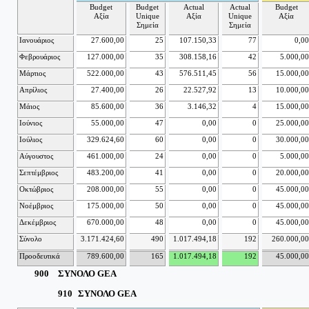
Budget
Budget
Actual
Actual
Budget
Αξία
Unique
Αξία
Unique
Αξία
Σημεία
Σημεία
Ιανουάριος
27.600,00
25
107.150,33
77
0,00
Φεβρουάριος
127.000,00
35
308.158,16
42
5.000,00
Μάρτιος
522.000,00
43
576.511,45
56
15.000,00
Απρίλιος
27.400,00
26
22.527,92
13
10.000,00
Μάιος
85.600,00
36
3.146,32
4
15.000,00
Ιούνιος
55.000,00
47
0,00
0
25.000,00
Ιούλιος
329.624,60
60
0,00
0
30.000,00
Αύγουστος
461.000,00
24
0,00
0
5.000,00
Σεπτέμβριος
483.200,00
41
0,00
0
20.000,00
Οκτώβριος
208.000,00
55
0,00
0
45.000,00
Νοέμβριος
175.000,00
50
0,00
0
45.000,00
Δεκέμβριος
670.000,00
48
0,00
0
45.000,00
Σύνολο
3.171.424,60
490
1.017.494,18
192
260.000,00
Προοδευτικά
789.600,00
165
1.017.494,18
192
45.000,00
900
ΣΥΝΟΛΟ GEA
910
ΣΥΝΟΛΟ GEA