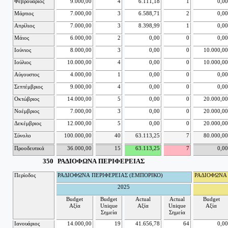
Φεβρουάριος
9.000,00
4
6.111,18
1
0,00
Μάρτιος
7.000,00
3
6.588,71
2
0,00
Απρίλιος
7.000,00
3
8.398,99
1
0,00
Μάιος
6.000,00
2
0,00
0
0,00
Ιούνιος
8.000,00
3
0,00
0
10.000,00
Ιούλιος
10.000,00
4
0,00
0
10.000,00
Αύγουστος
4.000,00
1
0,00
0
0,00
Σεπτέμβριος
9.000,00
4
0,00
0
0,00
Οκτώβριος
14.000,00
5
0,00
0
20.000,00
Νοέμβριος
7.000,00
3
0,00
0
20.000,00
Δεκέμβριος
12.000,00
5
0,00
0
20.000,00
Σύνολο
100.000,00
40
63.113,25
7
80.000,00
Προοδευτικά
36.000,00
15
63.113,25
7
0,00
350
ΡΑΔΙΟΦΩΝΑ ΠΕΡΙΦΕΡΕΙΑΣ
Περίοδος
ΡΑΔΙΟΦΩΝΑ ΠΕΡΙΦΕΡΕΙΑΣ (ΕΜΠΟΡΙΚΟ)
ΡΑΔΙΟΦΩΝΑ 
2025
Budget
Budget
Actual
Actual
Budget
Αξία
Unique
Αξία
Unique
Αξία
Σημεία
Σημεία
Ιανουάριος
14.000,00
19
41.656,78
64
0,00