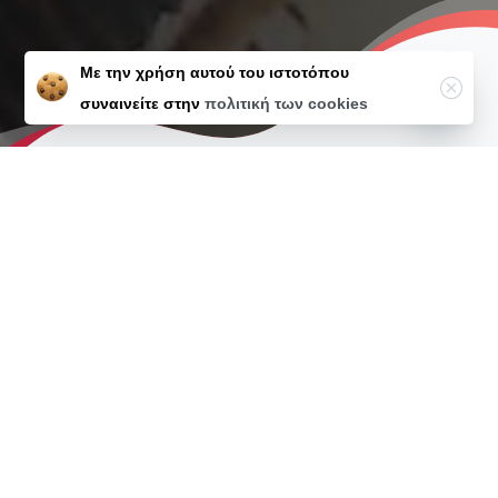
Με την χρήση αυτού του ιστοτόπου
Close
συναινείτε στην
πολιτική των cookies
Open ch
Επωνυμία Επιχείρησης
Διακριτικός Tίτλος
Είδος επιχείρησης