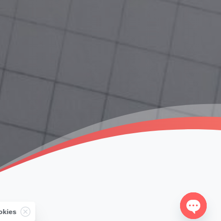
Close
okies