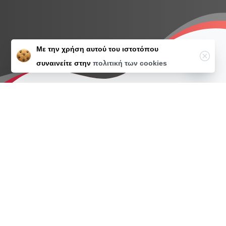
Με την χρήση αυτού του ιστοτόπου
Close
συναινείτε στην
πολιτική των cookies
Open ch
Γενική Διεύθυνση