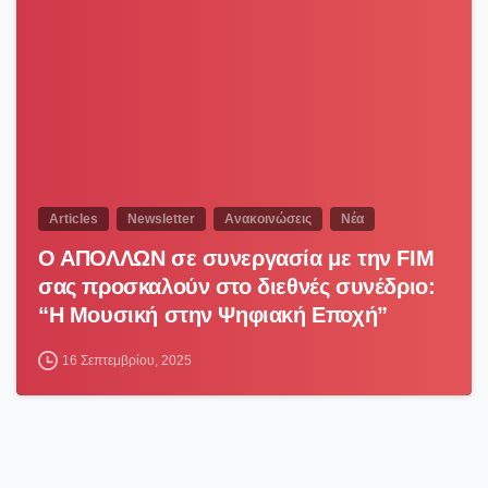
0
Articles
Newsletter
Ανακοινώσεις
Νέα
Ο ΑΠΟΛΛΩΝ σε συνεργασία με την FIM
σας προσκαλούν στο διεθνές συνέδριο:
“Η Μουσική στην Ψηφιακή Εποχή”
16 Σεπτεμβρίου, 2025